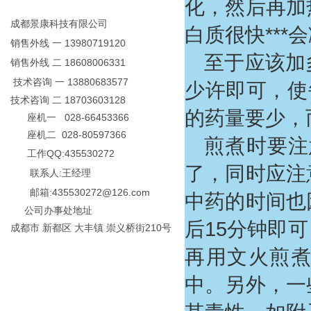
化，然后再加
成都景康科技有限公司
白质很快***
销售外线 一 13980719120
至于应该加
销售外线 二 18608006331
技术咨询 一 13880683577
少许即可，使
技术咨询 二 18703603128
的药量要少，
座机一 028-66453366
座机二 028-80597366
煎煮时要注
工作QQ:435530272
了，同时应注
联系人:王经理
邮箱:435530272@126.com
中药的时间也
公司办事处地址
后15分钟即
成都市 新都区 大丰镇 崇义桥街210号
再用文火煎煮
中。另外，一